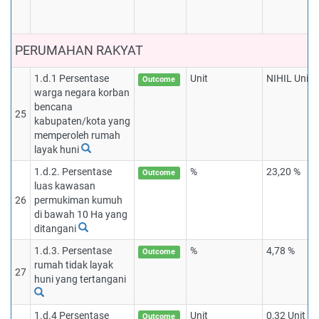
PERUMAHAN RAKYAT
1.d.1 Persentase
Unit
NIHIL Unit
Outcome
warga negara korban
bencana
25
kabupaten/kota yang
memperoleh rumah
layak huni
1.d.2. Persentase
%
23,20 %
Outcome
luas kawasan
26
permukiman kumuh
di bawah 10 Ha yang
ditangani
1.d.3. Persentase
%
4,78 %
Outcome
rumah tidak layak
27
huni yang tertangani
1.d.4 Persentase
Unit
0,32 Unit
Outcome