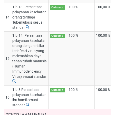
1.b.13. Persentase
100 %
100,00 %
Outcome
pelayanan kesehatan
14
orang terduga
Tuberkulosis sesuai
standar
1.b.14. Persentase
100 %
100,00 %
Outcome
pelayanan kesehatan
orang dengan risiko
terinfeksi virus yang
melemahkan daya
15
tahan tubuh manusia
(Human
Immunodeficiency
Virus) sesuai standar
1.b.3 Persentase
100 %
100,00 %
Outcome
pelayanan kesehatan
16
ibu hamil sesuai
standar
PEKERJAAN UMUM