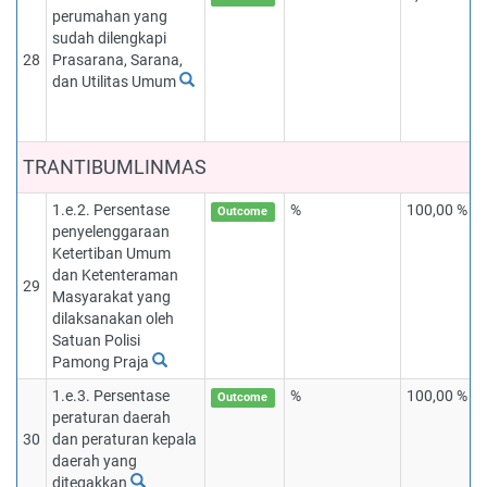
perumahan yang
sudah dilengkapi
28
Prasarana, Sarana,
dan Utilitas Umum
TRANTIBUMLINMAS
1.e.2. Persentase
%
100,00 %
Outcome
penyelenggaraan
Ketertiban Umum
dan Ketenteraman
29
Masyarakat yang
dilaksanakan oleh
Satuan Polisi
Pamong Praja
1.e.3. Persentase
%
100,00 %
Outcome
peraturan daerah
30
dan peraturan kepala
daerah yang
ditegakkan