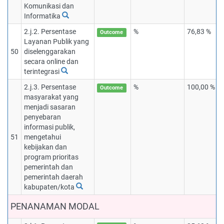
Komunikasi dan
Informatika
2.j.2. Persentase
%
76,83 %
Outcome
Layanan Publik yang
50
diselenggarakan
secara online dan
terintegrasi
2.j.3. Persentase
%
100,00 %
Outcome
masyarakat yang
menjadi sasaran
penyebaran
informasi publik,
51
mengetahui
kebijakan dan
program prioritas
pemerintah dan
pemerintah daerah
kabupaten/kota
PENANAMAN MODAL