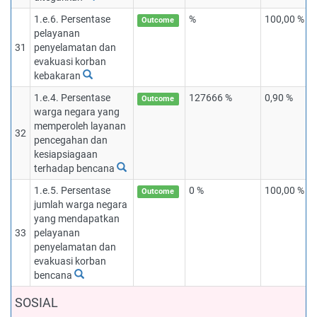
1.e.6. Persentase
%
100,00 %
Outcome
pelayanan
31
penyelamatan dan
evakuasi korban
kebakaran
1.e.4. Persentase
127666 %
0,90 %
Outcome
warga negara yang
memperoleh layanan
32
pencegahan dan
kesiapsiagaan
terhadap bencana
1.e.5. Persentase
0 %
100,00 %
Outcome
jumlah warga negara
yang mendapatkan
33
pelayanan
penyelamatan dan
evakuasi korban
bencana
SOSIAL