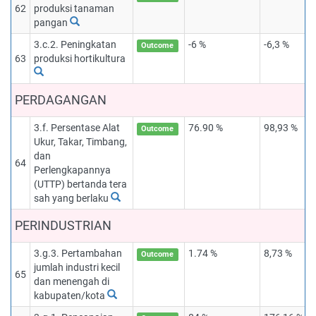
62
produksi tanaman
pangan
3.c.2. Peningkatan
-6 %
-6,3 %
Outcome
63
produksi hortikultura
PERDAGANGAN
3.f. Persentase Alat
76.90 %
98,93 %
Outcome
Ukur, Takar, Timbang,
dan
64
Perlengkapannya
(UTTP) bertanda tera
sah yang berlaku
PERINDUSTRIAN
3.g.3. Pertambahan
1.74 %
8,73 %
Outcome
jumlah industri kecil
65
dan menengah di
kabupaten/kota