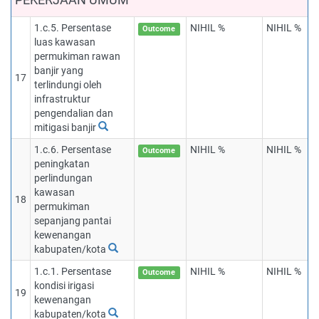
1.c.5. Persentase
NIHIL %
NIHIL %
Outcome
luas kawasan
permukiman rawan
banjir yang
17
terlindungi oleh
infrastruktur
pengendalian dan
mitigasi banjir
1.c.6. Persentase
NIHIL %
NIHIL %
Outcome
peningkatan
perlindungan
kawasan
18
permukiman
sepanjang pantai
kewenangan
kabupaten/kota
1.c.1. Persentase
NIHIL %
NIHIL %
Outcome
kondisi irigasi
19
kewenangan
kabupaten/kota