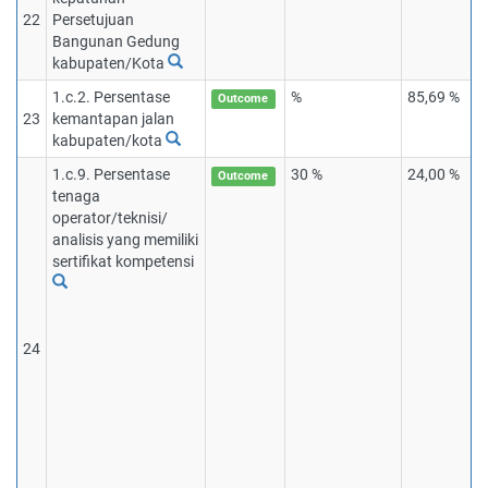
22
Persetujuan
Bangunan Gedung
kabupaten/Kota
1.c.2. Persentase
%
85,69 %
Outcome
23
kemantapan jalan
kabupaten/kota
1.c.9. Persentase
30 %
24,00 %
Outcome
tenaga
operator/teknisi/
analisis yang memiliki
sertifikat kompetensi
24