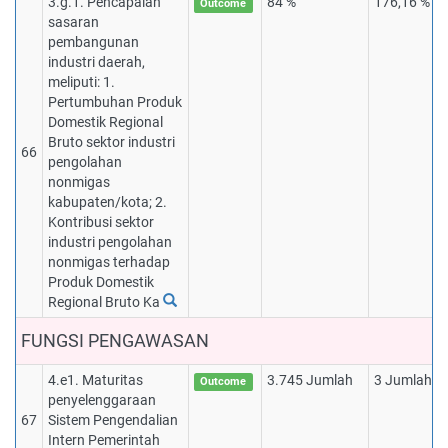
3.g.1. Pencapaian
84 %
176,16 %
Outcome
sasaran
pembangunan
industri daerah,
meliputi: 1.
Pertumbuhan Produk
Domestik Regional
Bruto sektor industri
66
pengolahan
nonmigas
kabupaten/kota; 2.
Kontribusi sektor
industri pengolahan
nonmigas terhadap
Produk Domestik
Regional Bruto Ka
FUNGSI PENGAWASAN
4.e1. Maturitas
3.745 Jumlah
3 Jumlah
Outcome
penyelenggaraan
67
Sistem Pengendalian
Intern Pemerintah