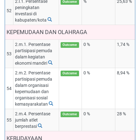
2.l.1. Persentase
%
25,63 %
Outcome
peningkatan
52
investasi di
kabupaten/kota
KEPEMUDAAN DAN OLAHRAGA
2.m.1. Persentase
0 %
1,74 %
Outcome
partisipasi pemuda
53
dalam kegiatan
ekonomi mandiri
2.m.2. Persentase
0 %
8,94 %
Outcome
partisipasi pemuda
dalam organisasi
54
kepemudaan dan
organisasi sosial
kemasyarakatan
2.m.4. Persentase
0 %
28 %
Outcome
55
jumlah atlet
berprestasi
KEBUDAYAAN