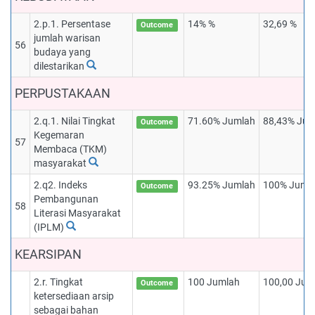
2.p.1. Persentase
14% %
32,69 %
Outcome
jumlah warisan
56
budaya yang
dilestarikan
PERPUSTAKAAN
2.q.1. Nilai Tingkat
71.60% Jumlah
88,43% Jum
Outcome
Kegemaran
57
Membaca (TKM)
masyarakat
2.q2. Indeks
93.25% Jumlah
100% Juml
Outcome
Pembangunan
58
Literasi Masyarakat
(IPLM)
KEARSIPAN
2.r. Tingkat
100 Jumlah
100,00 Jum
Outcome
ketersediaan arsip
sebagai bahan