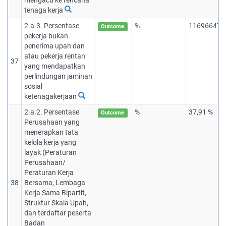
mengacu ke rencana
tenaga kerja
2.a.3. Persentase
%
116966475
Outcome
pekerja bukan
penerima upah dan
atau pekerja rentan
37
yang mendapatkan
perlindungan jaminan
sosial
ketenagakerjaan
2.a.2. Persentase
%
37,91 %
Outcome
Perusahaan yang
menerapkan tata
kelola kerja yang
layak (Peraturan
Perusahaan/
Peraturan Kerja
38
Bersama, Lembaga
Kerja Sama Bipartit,
Struktur Skala Upah,
dan terdaftar peserta
Badan