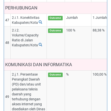
PERHUBUNGAN
2.i.1. Konektivitas
Jumlah
1 Jumlah
Outcome
47
Kabupaten/Kota
2.i.2.
100 %
88,38 %
Outcome
Volume/Capacity
Ratio di Jalan
48
Kabupaten/Kota
KOMUNIKASI DAN INFORMATIKA
2.j.1. Persentase
%
100,00 %
Outcome
Perangkat Daerah
(PD) dan/atau unit
pelaksana teknis
daerah yang
49
terhubung dengan
akses internet yang
disediakan oleh Dinas