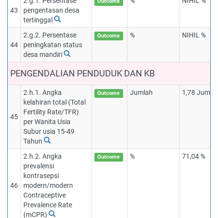
2.g.1. Persentase
%
NIHIL %
Outcome
43
pengentasan desa
tertinggal
2.g.2. Persentase
%
NIHIL %
Outcome
44
peningkatan status
desa mandiri
PENGENDALIAN PENDUDUK DAN KB
2.h.1. Angka
Jumlah
1,78 Jumla
Outcome
kelahiran total (Total
Fertility Rate/TFR)
45
per Wanita Usia
Subur usia 15-49
Tahun
2.h.2. Angka
%
71,04 %
Outcome
prevalensi
kontrasepsi
46
modern/modern
Contraceptive
Prevalence Rate
(mCPR)