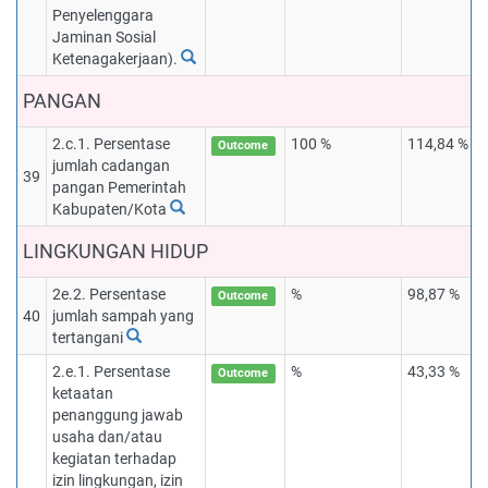
Penyelenggara
Jaminan Sosial
Ketenagakerjaan).
PANGAN
2.c.1. Persentase
100 %
114,84 %
Outcome
jumlah cadangan
39
pangan Pemerintah
Kabupaten/Kota
LINGKUNGAN HIDUP
2e.2. Persentase
%
98,87 %
Outcome
40
jumlah sampah yang
tertangani
2.e.1. Persentase
%
43,33 %
Outcome
ketaatan
penanggung jawab
usaha dan/atau
kegiatan terhadap
izin lingkungan, izin