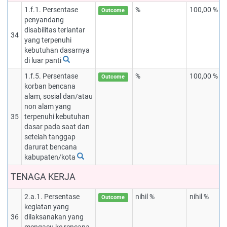
1.f.1. Persentase
%
100,00 %
Outcome
penyandang
disabilitas terlantar
34
yang terpenuhi
kebutuhan dasarnya
di luar panti
1.f.5. Persentase
%
100,00 %
Outcome
korban bencana
alam, sosial dan/atau
non alam yang
35
terpenuhi kebutuhan
dasar pada saat dan
setelah tanggap
darurat bencana
kabupaten/kota
TENAGA KERJA
2.a.1. Persentase
nihil %
nihil %
Outcome
kegiatan yang
36
dilaksanakan yang