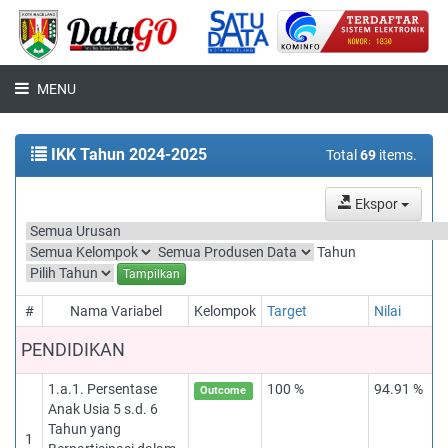
MENU
IKK Tahun 2024-2025
Total
69
items.
Ekspor
Tahun
Tampilkan
#
Nama Variabel
Kelompok
Target
Nilai
PENDIDIKAN
1.a.1. Persentase
100 %
94.91 %
Outcome
Anak Usia 5 s.d. 6
Tahun yang
1