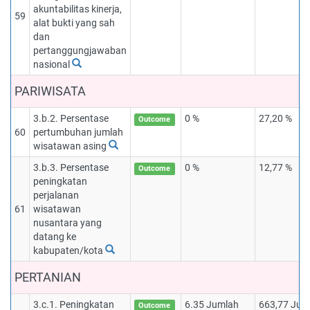
akuntabilitas kinerja,
59
alat bukti yang sah
dan
pertanggungjawaban
nasional
PARIWISATA
3.b.2. Persentase
0 %
27,20 %
Outcome
60
pertumbuhan jumlah
wisatawan asing
3.b.3. Persentase
0 %
12,77 %
Outcome
peningkatan
perjalanan
61
wisatawan
nusantara yang
datang ke
kabupaten/kota
PERTANIAN
3.c.1. Peningkatan
6.35 Jumlah
663,77 Jum
Outcome