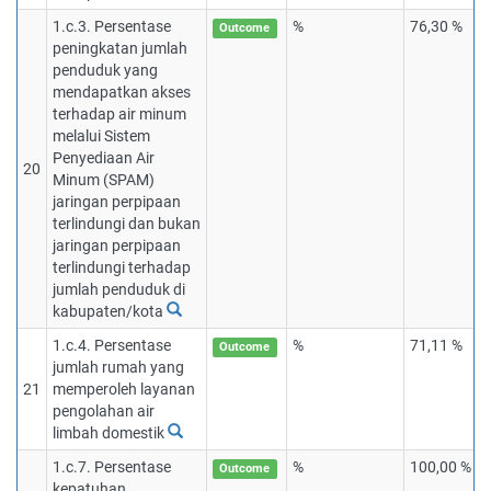
1.c.3. Persentase
%
76,30 %
Outcome
peningkatan jumlah
penduduk yang
mendapatkan akses
terhadap air minum
melalui Sistem
Penyediaan Air
20
Minum (SPAM)
jaringan perpipaan
terlindungi dan bukan
jaringan perpipaan
terlindungi terhadap
jumlah penduduk di
kabupaten/kota
1.c.4. Persentase
%
71,11 %
Outcome
jumlah rumah yang
21
memperoleh layanan
pengolahan air
limbah domestik
1.c.7. Persentase
%
100,00 %
Outcome
kepatuhan