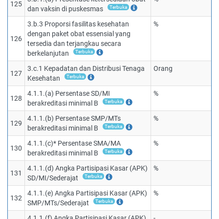
125
Terbuka
dan vaksin di puskesmas
3.b.3 Proporsi fasilitas kesehatan
%
dengan paket obat essensial yang
126
tersedia dan terjangkau secara
Terbuka
berkelanjutan
3.c.1 Kepadatan dan Distribusi Tenaga
Orang
127
Terbuka
Kesehatan
4.1.1.(a) Persentase SD/MI
%
128
Terbuka
berakreditasi minimal B
4.1.1.(b) Persentase SMP/MTs
%
129
Terbuka
berakreditasi minimal B
4.1.1.(c)* Persentase SMA/MA
%
130
Terbuka
berakreditasi minimal B
4.1.1.(d) Angka Partisipasi Kasar (APK)
%
131
Terbuka
SD/MI/Sederajat
4.1.1.(e) Angka Partisipasi Kasar (APK)
%
132
Terbuka
SMP/MTs/Sederajat
4.1.1.(f) Angka Partisipasi Kasar (APK)
-