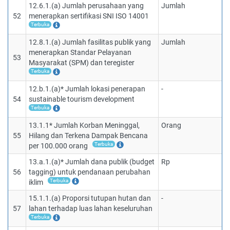
12.6.1.(a) Jumlah perusahaan yang
Jumlah
52
menerapkan sertifikasi SNI ISO 14001
Terbuka
12.8.1.(a) Jumlah fasilitas publik yang
Jumlah
menerapkan Standar Pelayanan
53
Masyarakat (SPM) dan teregister
Terbuka
12.b.1.(a)* Jumlah lokasi penerapan
-
54
sustainable tourism development
Terbuka
13.1.1* Jumlah Korban Meninggal,
Orang
55
Hilang dan Terkena Dampak Bencana
Terbuka
per 100.000 orang
13.a.1.(a)* Jumlah dana publik (budget
Rp
56
tagging) untuk pendanaan perubahan
Terbuka
iklim
15.1.1.(a) Proporsi tutupan hutan dan
-
57
lahan terhadap luas lahan keseluruhan
Terbuka