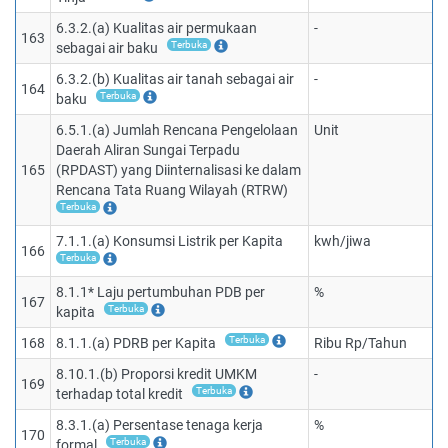
6.3.2.(a) Kualitas air permukaan
-
163
Terbuka
sebagai air baku
6.3.2.(b) Kualitas air tanah sebagai air
-
164
Terbuka
baku
6.5.1.(a) Jumlah Rencana Pengelolaan
Unit
Daerah Aliran Sungai Terpadu
165
(RPDAST) yang Diinternalisasi ke dalam
Rencana Tata Ruang Wilayah (RTRW)
Terbuka
7.1.1.(a) Konsumsi Listrik per Kapita
kwh/jiwa
166
Terbuka
8.1.1* Laju pertumbuhan PDB per
%
167
Terbuka
kapita
Terbuka
168
8.1.1.(a) PDRB per Kapita
Ribu Rp/Tahun
8.10.1.(b) Proporsi kredit UMKM
-
169
Terbuka
terhadap total kredit
8.3.1.(a) Persentase tenaga kerja
%
170
Terbuka
formal