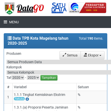
MENU
Data TPB Kota Magelang tahun
Total
190
items.
2020-2025
Produsen
Semua
Ekspor
Kelompok
Tahun
-
Tampilkan
#
Variabel
Satuan
1.1.1 Tingkat Kemiskinan Ekstrim
%
1
Terbuka
1.3.1.(a) Proporsi Peserta Jaminan
%