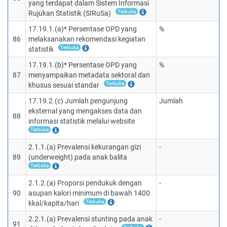
yang terdapat dalam Sistem Informasi
Terbuka
Rujukan Statistik (SIRuSa)
17.19.1.(a)* Persentase OPD yang
%
86
melaksanakan rekomendasi kegiatan
Terbuka
statistik
17.19.1.(b)* Persentase OPD yang
%
87
menyampaikan metadata sektoral dan
Terbuka
khusus sesuai standar
17.19.2.(c) Jumlah pengunjung
Jumlah
eksternal yang mengakses data dan
88
informasi statistik melalui website
Terbuka
2.1.1.(a) Prevalensi kekurangan gizi
-
89
(underweight) pada anak balita
Terbuka
2.1.2.(a) Proporsi pendukuk dengan
-
90
asupan kalori minimum di bawah 1400
Terbuka
kkal/kapita/hari
2.2.1.(a) Prevalensi stunting pada anak
-
91