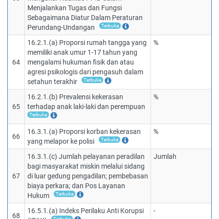
Menjalankan Tugas dan Fungsi
Sebagaimana Diatur Dalam Peraturan
Terbuka
Perundang-Undangan
16.2.1.(a) Proporsi rumah tangga yang
%
memiliki anak umur 1-17 tahun yang
64
mengalami hukuman fisik dan atau
agresi psikologis dari pengasuh dalam
Terbuka
setahun terakhir
16.2.1.(b) Prevalensi kekerasan
%
65
terhadap anak laki-laki dan perempuan
Terbuka
16.3.1.(a) Proporsi korban kekerasan
%
66
Terbuka
yang melapor ke polisi
16.3.1.(c) Jumlah pelayanan peradilan
Jumlah
bagi masyarakat miskin melalui sidang
67
di luar gedung pengadilan; pembebasan
biaya perkara; dan Pos Layanan
Terbuka
Hukum
16.5.1.(a) Indeks Perilaku Anti Korupsi
-
68
Terbuka