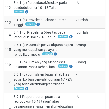
3.4.1.(a) Persentase Merokok pada
%
112
penduduk umur 10 - 18 Tahun
Terbuka
3.4.1.(b) Pravelensi Tekanan Darah
Jumlah
113
Terbuka
Tinggi
3.4.1.(c) Pravelensi Obesitas pada
Jumlah
114
Terbuka
Penduduk Umur ≥ 18 Tahun
3.5.1.(a)* Jumlah penyalahguna napza
Orang
115
yang mendapatkan pelayanan
Terbuka
rehabilitasi medis
3.5.1.(b) Jumlah yang Mengakses
Orang
116
Terbuka
Layanan Pasca Rehabilitasi
3.5.1.(d) Jumlah lembaga rehabilitasi
-
sosial korban penyalahgunaan NAPZA
117
yang telah dikembangkan/dibantu
Terbuka
3.7.1 Proporsi perempuan usia
%
reproduksi (15-49 tahun) atau
pasangannya yang memiliki kebutuhan
118