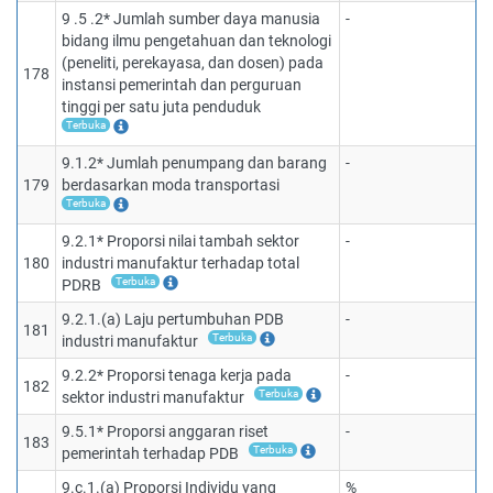
9 .5 .2* Jumlah sumber daya manusia
-
bidang ilmu pengetahuan dan teknologi
(peneliti, perekayasa, dan dosen) pada
178
instansi pemerintah dan perguruan
tinggi per satu juta penduduk
Terbuka
9.1.2* Jumlah penumpang dan barang
-
179
berdasarkan moda transportasi
Terbuka
9.2.1* Proporsi nilai tambah sektor
-
180
industri manufaktur terhadap total
Terbuka
PDRB
9.2.1.(a) Laju pertumbuhan PDB
-
181
Terbuka
industri manufaktur
9.2.2* Proporsi tenaga kerja pada
-
182
Terbuka
sektor industri manufaktur
9.5.1* Proporsi anggaran riset
-
183
Terbuka
pemerintah terhadap PDB
9.c.1.(a) Proporsi Individu yang
%