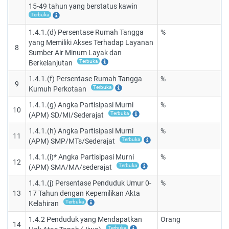
15-49 tahun yang berstatus kawin
Terbuka
1.4.1.(d) Persentase Rumah Tangga
%
yang Memiliki Akses Terhadap Layanan
8
Sumber Air Minum Layak dan
Terbuka
Berkelanjutan
1.4.1.(f) Persentase Rumah Tangga
%
9
Terbuka
Kumuh Perkotaan
1.4.1.(g) Angka Partisipasi Murni
%
10
Terbuka
(APM) SD/MI/Sederajat
1.4.1.(h) Angka Partisipasi Murni
%
11
Terbuka
(APM) SMP/MTs/Sederajat
1.4.1.(i)* Angka Partisipasi Murni
%
12
Terbuka
(APM) SMA/MA/sederajat
1.4.1.(j) Persentase Penduduk Umur 0-
%
13
17 Tahun dengan Kepemilikan Akta
Terbuka
Kelahiran
1.4.2 Penduduk yang Mendapatkan
Orang
14
Terbuka