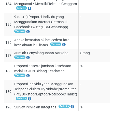
184
Menguasai / Memiliki Telepon Genggam
Terbuka
9.c.1.(b) Proporsi Individu yang
-
Menggunakan Internet (termasuk
185
Facebook,Twitter,BBM,Whatsapp)
Terbuka
Angka kematian akibat cedera fatal
-
186
Terbuka
kecelakaan lalu lintas
Jumlah Penyalahgunaan Narkoba
Orang
187
Terbuka
Proporsi peserta jaminan kesehatan
%
188
melalui SJSN Bidang Kesehatan
Terbuka
Proporsi Individu yang Menggunakan
-
Telepon Seluler/HP/Nirkabel/Komputer
189
(PC/Dekstop/Laptop/Notebook/Tablet)
Terbuka
Terbuka
190
Survey Penilaian Integritas
%