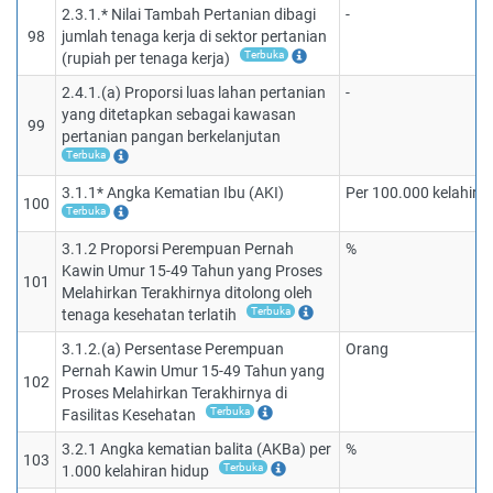
2.3.1.* Nilai Tambah Pertanian dibagi
-
98
jumlah tenaga kerja di sektor pertanian
Terbuka
(rupiah per tenaga kerja)
2.4.1.(a) Proporsi luas lahan pertanian
-
yang ditetapkan sebagai kawasan
99
pertanian pangan berkelanjutan
Terbuka
3.1.1* Angka Kematian Ibu (AKI)
Per 100.000 kelahira
100
Terbuka
3.1.2 Proporsi Perempuan Pernah
%
Kawin Umur 15-49 Tahun yang Proses
101
Melahirkan Terakhirnya ditolong oleh
Terbuka
tenaga kesehatan terlatih
3.1.2.(a) Persentase Perempuan
Orang
Pernah Kawin Umur 15-49 Tahun yang
102
Proses Melahirkan Terakhirnya di
Terbuka
Fasilitas Kesehatan
3.2.1 Angka kematian balita (AKBa) per
%
103
Terbuka
1.000 kelahiran hidup