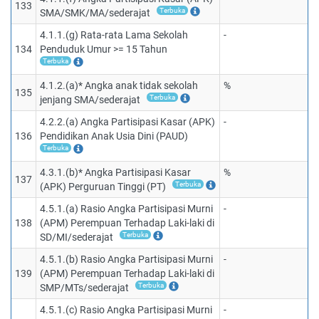
133
Terbuka
SMA/SMK/MA/sederajat
4.1.1.(g) Rata-rata Lama Sekolah
-
134
Penduduk Umur >= 15 Tahun
Terbuka
4.1.2.(a)* Angka anak tidak sekolah
%
135
Terbuka
jenjang SMA/sederajat
4.2.2.(a) Angka Partisipasi Kasar (APK)
-
136
Pendidikan Anak Usia Dini (PAUD)
Terbuka
4.3.1.(b)* Angka Partisipasi Kasar
%
137
Terbuka
(APK) Perguruan Tinggi (PT)
4.5.1.(a) Rasio Angka Partisipasi Murni
-
138
(APM) Perempuan Terhadap Laki-laki di
Terbuka
SD/MI/sederajat
4.5.1.(b) Rasio Angka Partisipasi Murni
-
139
(APM) Perempuan Terhadap Laki-laki di
Terbuka
SMP/MTs/sederajat
4.5.1.(c) Rasio Angka Partisipasi Murni
-