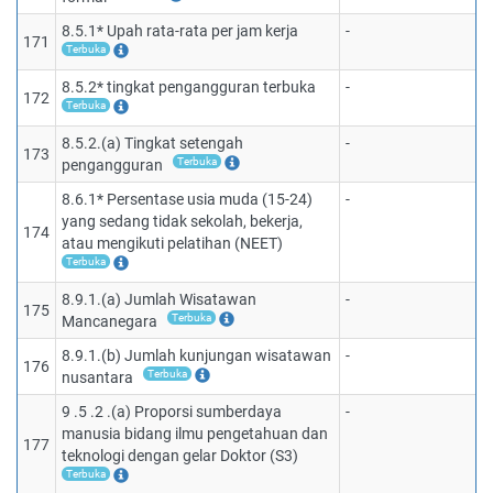
8.5.1* Upah rata-rata per jam kerja
-
171
Terbuka
8.5.2* tingkat pengangguran terbuka
-
172
Terbuka
8.5.2.(a) Tingkat setengah
-
173
Terbuka
pengangguran
8.6.1* Persentase usia muda (15-24)
-
yang sedang tidak sekolah, bekerja,
174
atau mengikuti pelatihan (NEET)
Terbuka
8.9.1.(a) Jumlah Wisatawan
-
175
Terbuka
Mancanegara
8.9.1.(b) Jumlah kunjungan wisatawan
-
176
Terbuka
nusantara
9 .5 .2 .(a) Proporsi sumberdaya
-
manusia bidang ilmu pengetahuan dan
177
teknologi dengan gelar Doktor (S3)
Terbuka