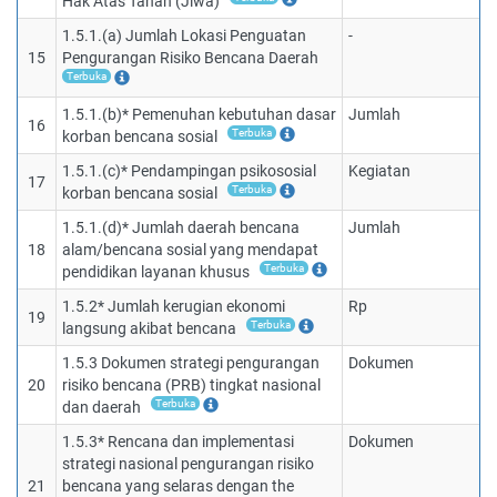
Hak Atas Tanah (Jiwa)
1.5.1.(a) Jumlah Lokasi Penguatan
-
15
Pengurangan Risiko Bencana Daerah
Terbuka
1.5.1.(b)* Pemenuhan kebutuhan dasar
Jumlah
16
Terbuka
korban bencana sosial
1.5.1.(c)* Pendampingan psikososial
Kegiatan
17
Terbuka
korban bencana sosial
1.5.1.(d)* Jumlah daerah bencana
Jumlah
18
alam/bencana sosial yang mendapat
Terbuka
pendidikan layanan khusus
1.5.2* Jumlah kerugian ekonomi
Rp
19
Terbuka
langsung akibat bencana
1.5.3 Dokumen strategi pengurangan
Dokumen
20
risiko bencana (PRB) tingkat nasional
Terbuka
dan daerah
1.5.3* Rencana dan implementasi
Dokumen
strategi nasional pengurangan risiko
21
bencana yang selaras dengan the