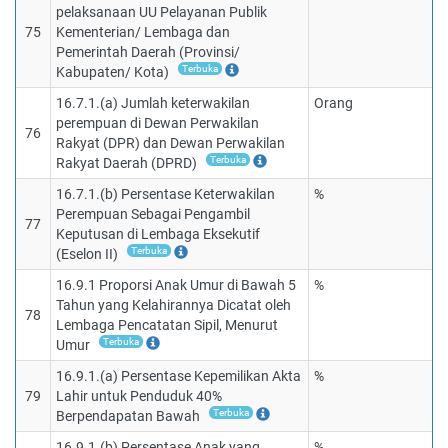
pelaksanaan UU Pelayanan Publik
75
Kementerian/ Lembaga dan
Pemerintah Daerah (Provinsi/
Terbuka
Kabupaten/ Kota)
16.7.1.(a) Jumlah keterwakilan
Orang
perempuan di Dewan Perwakilan
76
Rakyat (DPR) dan Dewan Perwakilan
Terbuka
Rakyat Daerah (DPRD)
16.7.1.(b) Persentase Keterwakilan
%
Perempuan Sebagai Pengambil
77
Keputusan di Lembaga Eksekutif
Terbuka
(Eselon II)
16.9.1 Proporsi Anak Umur di Bawah 5
%
Tahun yang Kelahirannya Dicatat oleh
78
Lembaga Pencatatan Sipil, Menurut
Terbuka
Umur
16.9.1.(a) Persentase Kepemilikan Akta
%
79
Lahir untuk Penduduk 40%
Terbuka
Berpendapatan Bawah
16.9.1.(b) Persentase Anak yang
%