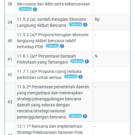
38
dini cuaca dan iklim serta kebencanaan
Terbuka
11.5.2.(a) Jumlah Kerugian Ekonomi
Rp
39
Terbuka
Langsung Akibat Bencana
11.5.2.(a)* Proporsi kerugian ekonomi
-
40
langsung akibat bencana relatif
Terbuka
terhadap PDB
11.6.1.(a)* Persentase Sampah
%
41
Terbuka
Perkotaan yang Tertangani
11.7.1.(a)* Proporsi ruang terbuka
-
42
Terbuka
perkotaan untuk semua
11.b.2* Persentase pemerintah daerah
-
yang mengadopsi dan menerapkan
strategi penanggulangan bencana
43
daerah yang selaras dengan
rencana/strategi nasional
Terbuka
penanggulangan bencana
12.1.1* Rencana dan implementasi
-
Strategi Pelaksanaan Sasaran Pola