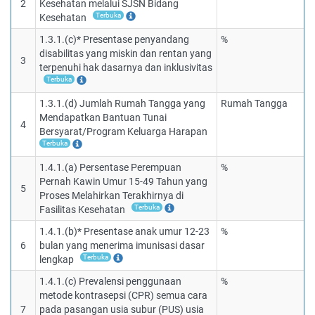
2
Kesehatan melalui SJSN Bidang
Terbuka
Kesehatan
1.3.1.(c)* Presentase penyandang
%
disabilitas yang miskin dan rentan yang
3
terpenuhi hak dasarnya dan inklusivitas
Terbuka
1.3.1.(d) Jumlah Rumah Tangga yang
Rumah Tangga
Mendapatkan Bantuan Tunai
4
Bersyarat/Program Keluarga Harapan
Terbuka
1.4.1.(a) Persentase Perempuan
%
Pernah Kawin Umur 15-49 Tahun yang
5
Proses Melahirkan Terakhirnya di
Terbuka
Fasilitas Kesehatan
1.4.1.(b)* Presentase anak umur 12-23
%
6
bulan yang menerima imunisasi dasar
Terbuka
lengkap
1.4.1.(c) Prevalensi penggunaan
%
metode kontrasepsi (CPR) semua cara
7
pada pasangan usia subur (PUS) usia