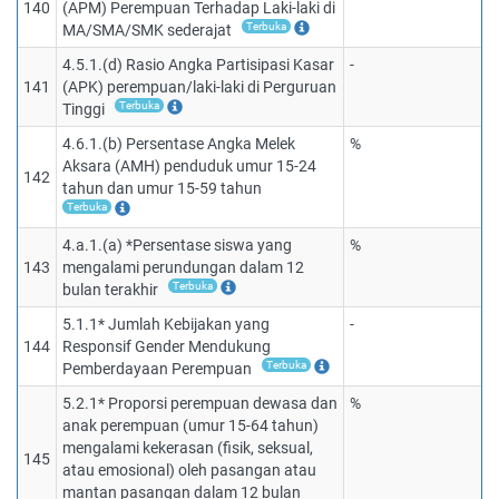
140
(APM) Perempuan Terhadap Laki-laki di
Terbuka
MA/SMA/SMK sederajat
4.5.1.(d) Rasio Angka Partisipasi Kasar
-
141
(APK) perempuan/laki-laki di Perguruan
Terbuka
Tinggi
4.6.1.(b) Persentase Angka Melek
%
Aksara (AMH) penduduk umur 15-24
142
tahun dan umur 15-59 tahun
Terbuka
4.a.1.(a) *Persentase siswa yang
%
143
mengalami perundungan dalam 12
Terbuka
bulan terakhir
5.1.1* Jumlah Kebijakan yang
-
144
Responsif Gender Mendukung
Terbuka
Pemberdayaan Perempuan
5.2.1* Proporsi perempuan dewasa dan
%
anak perempuan (umur 15-64 tahun)
mengalami kekerasan (fisik, seksual,
145
atau emosional) oleh pasangan atau
mantan pasangan dalam 12 bulan