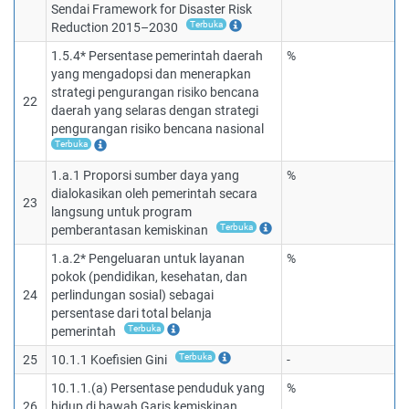
Sendai Framework for Disaster Risk
Terbuka
Reduction 2015–2030
1.5.4* Persentase pemerintah daerah
%
yang mengadopsi dan menerapkan
strategi pengurangan risiko bencana
22
daerah yang selaras dengan strategi
pengurangan risiko bencana nasional
Terbuka
1.a.1 Proporsi sumber daya yang
%
dialokasikan oleh pemerintah secara
23
langsung untuk program
Terbuka
pemberantasan kemiskinan
1.a.2* Pengeluaran untuk layanan
%
pokok (pendidikan, kesehatan, dan
24
perlindungan sosial) sebagai
persentase dari total belanja
Terbuka
pemerintah
Terbuka
25
10.1.1 Koefisien Gini
-
10.1.1.(a) Persentase penduduk yang
%
26
hidup di bawah Garis kemiskinan