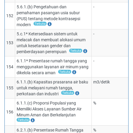
5.6.1.(b) Pengetahuan dan
-
pemahaman pasangan usia subur
152
(PUS) tentang metode kontrasepsi
Terbuka
modern
5.c.1* Ketersediaan sistem untuk
-
melacak dan membuat alokasi umum
153
untuk kesetaraan gender dan
Terbuka
pemberdayaan perempuan
6.1.1* Presentase rumah tangga yang
-
154
menggunakan layanan air minum yang
Terbuka
dikelola secara aman
6.1.1.(b) Kapasitas prasarana air baku
m3/detik
155
untuk melayani rumah tangga,
Terbuka
perkotaan dan industri
6.1.1.(c) Proporsi Populasi yang
%
Memiliki Akses Layanan Sumber Air
156
Minum Aman dan Berkelanjutan
Terbuka
6.2.1.(b) Persentase Rumah Tangga
%