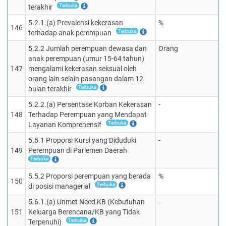
Terbuka
terakhir
5.2.1.(a) Prevalensi kekerasan
%
146
Terbuka
terhadap anak perempuan
5.2.2 Jumlah perempuan dewasa dan
Orang
anak perempuan (umur 15-64 tahun)
147
mengalami kekerasan seksual oleh
orang lain selain pasangan dalam 12
Terbuka
bulan terakhir
5.2.2.(a) Persentase Korban Kekerasan
-
148
Terhadap Perempuan yang Mendapat
Terbuka
Layanan Komprehensif
5.5.1 Proporsi Kursi yang Diduduki
-
149
Perempuan di Parlemen Daerah
Terbuka
5.5.2 Proporsi perempuan yang berada
%
150
Terbuka
di posisi managerial
5.6.1.(a) Unmet Need KB (Kebutuhan
-
151
Keluarga Berencana/KB yang Tidak
Terbuka
Terpenuhi)