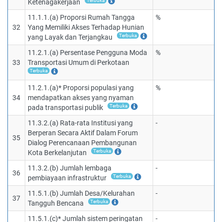
Terbuka
Ketenagakerjaan
11.1.1.(a) Proporsi Rumah Tangga
%
32
Yang Memiliki Akses Terhadap Hunian
Terbuka
yang Layak dan Terjangkau
11.2.1.(a) Persentase Pengguna Moda
%
33
Transportasi Umum di Perkotaan
Terbuka
11.2.1.(a)* Proporsi populasi yang
%
34
mendapatkan akses yang nyaman
Terbuka
pada transportasi publik
11.3.2.(a) Rata-rata Institusi yang
-
Berperan Secara Aktif Dalam Forum
35
Dialog Perencanaan Pembangunan
Terbuka
Kota Berkelanjutan
11.3.2.(b) Jumlah lembaga
-
36
Terbuka
pembiayaan infrastruktur
11.5.1.(b) Jumlah Desa/Kelurahan
-
37
Terbuka
Tangguh Bencana
11.5.1.(c)* Jumlah sistem peringatan
-