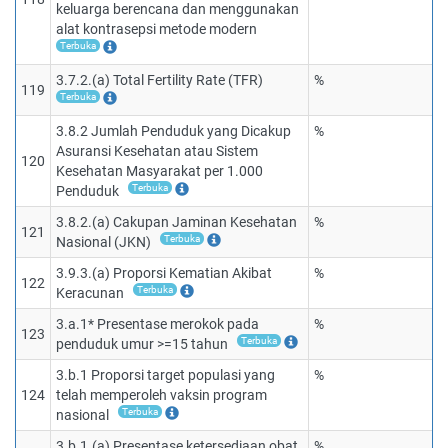
keluarga berencana dan menggunakan
alat kontrasepsi metode modern
Terbuka
3.7.2.(a) Total Fertility Rate (TFR)
%
119
Terbuka
3.8.2 Jumlah Penduduk yang Dicakup
%
Asuransi Kesehatan atau Sistem
120
Kesehatan Masyarakat per 1.000
Terbuka
Penduduk
3.8.2.(a) Cakupan Jaminan Kesehatan
%
121
Terbuka
Nasional (JKN)
3.9.3.(a) Proporsi Kematian Akibat
%
122
Terbuka
Keracunan
3.a.1* Presentase merokok pada
%
123
Terbuka
penduduk umur >=15 tahun
3.b.1 Proporsi target populasi yang
%
124
telah memperoleh vaksin program
Terbuka
nasional
3.b.1.(a) Presentase ketersediaan obat
%