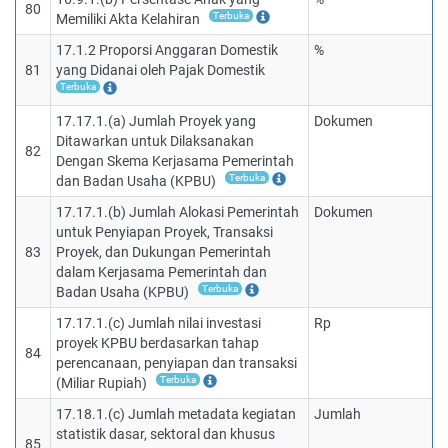
80
Terbuka
Memiliki Akta Kelahiran
17.1.2 Proporsi Anggaran Domestik
%
81
yang Didanai oleh Pajak Domestik
Terbuka
17.17.1.(a) Jumlah Proyek yang
Dokumen
Ditawarkan untuk Dilaksanakan
82
Dengan Skema Kerjasama Pemerintah
Terbuka
dan Badan Usaha (KPBU)
17.17.1.(b) Jumlah Alokasi Pemerintah
Dokumen
untuk Penyiapan Proyek, Transaksi
83
Proyek, dan Dukungan Pemerintah
dalam Kerjasama Pemerintah dan
Terbuka
Badan Usaha (KPBU)
17.17.1.(c) Jumlah nilai investasi
Rp
proyek KPBU berdasarkan tahap
84
perencanaan, penyiapan dan transaksi
Terbuka
(Miliar Rupiah)
17.18.1.(c) Jumlah metadata kegiatan
Jumlah
statistik dasar, sektoral dan khusus
85