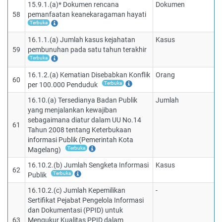
15.9.1.(a)* Dokumen rencana
Dokumen
58
pemanfaatan keanekaragaman hayati
Terbuka
16.1.1.(a) Jumlah kasus kejahatan
Kasus
59
pembunuhan pada satu tahun terakhir
Terbuka
16.1.2.(a) Kematian Disebabkan Konflik
Orang
60
Terbuka
per 100.000 Penduduk
16.10.(a) Tersedianya Badan Publik
Jumlah
yang menjalankan kewajiban
sebagaimana diatur dalam UU No.14
61
Tahun 2008 tentang Keterbukaan
informasi Publik (Pemerintah Kota
Terbuka
Magelang)
16.10.2.(b) Jumlah Sengketa Informasi
Kasus
62
Terbuka
Publik
16.10.2.(c) Jumlah Kepemilikan
-
Sertifikat Pejabat Pengelola Informasi
dan Dokumentasi (PPID) untuk
63
Mengukur Kualitas PPID dalam