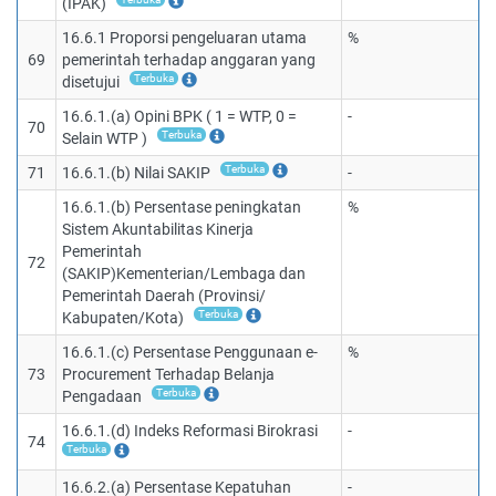
(IPAK)
16.6.1 Proporsi pengeluaran utama
%
69
pemerintah terhadap anggaran yang
Terbuka
disetujui
16.6.1.(a) Opini BPK ( 1 = WTP, 0 =
-
70
Terbuka
Selain WTP )
Terbuka
71
16.6.1.(b) Nilai SAKIP
-
16.6.1.(b) Persentase peningkatan
%
Sistem Akuntabilitas Kinerja
Pemerintah
72
(SAKIP)Kementerian/Lembaga dan
Pemerintah Daerah (Provinsi/
Terbuka
Kabupaten/Kota)
16.6.1.(c) Persentase Penggunaan e-
%
73
Procurement Terhadap Belanja
Terbuka
Pengadaan
16.6.1.(d) Indeks Reformasi Birokrasi
-
74
Terbuka
16.6.2.(a) Persentase Kepatuhan
-