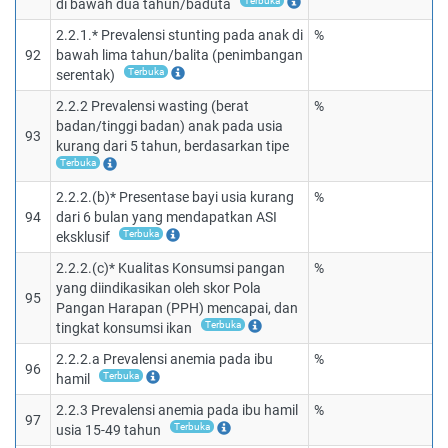
Terbuka
di bawah dua tahun/baduta
2.2.1.* Prevalensi stunting pada anak di
%
92
bawah lima tahun/balita (penimbangan
Terbuka
serentak)
2.2.2 Prevalensi wasting (berat
%
badan/tinggi badan) anak pada usia
93
kurang dari 5 tahun, berdasarkan tipe
Terbuka
2.2.2.(b)* Presentase bayi usia kurang
%
94
dari 6 bulan yang mendapatkan ASI
Terbuka
eksklusif
2.2.2.(c)* Kualitas Konsumsi pangan
%
yang diindikasikan oleh skor Pola
95
Pangan Harapan (PPH) mencapai, dan
Terbuka
tingkat konsumsi ikan
2.2.2.a Prevalensi anemia pada ibu
%
96
Terbuka
hamil
2.2.3 Prevalensi anemia pada ibu hamil
%
97
Terbuka
usia 15-49 tahun