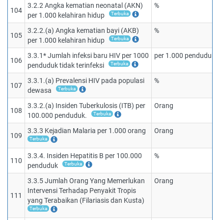
3.2.2 Angka kematian neonatal (AKN)
%
104
Terbuka
per 1.000 kelahiran hidup
3.2.2.(a) Angka kematian bayi (AKB)
%
105
Terbuka
per 1.000 kelahiran hidup
3.3.1* Jumlah infeksi baru HIV per 1000
per 1.000 penduduk
106
Terbuka
penduduk tidak terinfeksi
3.3.1.(a) Prevalensi HIV pada populasi
%
107
Terbuka
dewasa
3.3.2.(a) Insiden Tuberkulosis (ITB) per
Orang
108
Terbuka
100.000 penduduk.
3.3.3 Kejadian Malaria per 1.000 orang
Orang
109
Terbuka
3.3.4. Insiden Hepatitis B per 100.000
%
110
Terbuka
penduduk
3.3.5 Jumlah Orang Yang Memerlukan
Orang
Intervensi Terhadap Penyakit Tropis
111
yang Terabaikan (Filariasis dan Kusta)
Terbuka