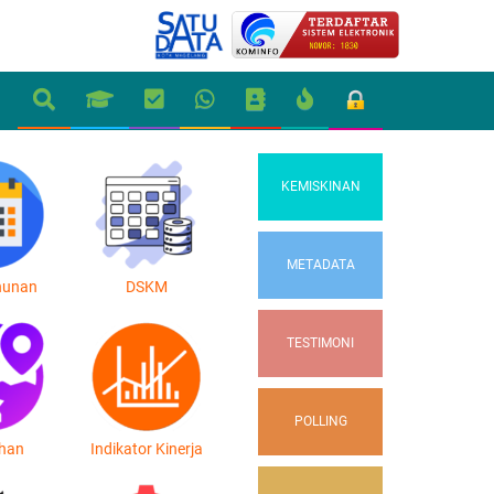
KEMISKINAN
METADATA
hunan
DSKM
TESTIMONI
POLLING
ahan
Indikator Kinerja