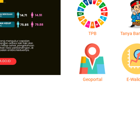
TPB
Tanya Ba
Geoportal
E-Wali