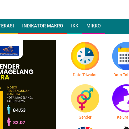
TERASI
INDIKATOR MAKRO
IKK
MIKRO
Data Triwulan
Data Ta
Gender
Kelur