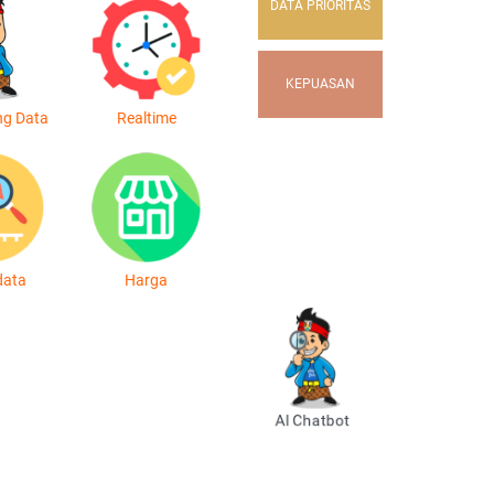
DATA PRIORITAS
KEPUASAN
ng Data
Realtime
data
Harga
AI Chatbot