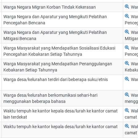
Warga Negara Migran Korban Tindak Kekerasan
War
Warga Negara dan Aparatur yang Mengikuti Pelatihan
War
Pencegahan Bencana
Pence
Warga Negara dan Aparatur yang Mengikuti Pelatihan
War
Mitigasi Bencana
Mitiga
Warga Masyarakat yang Mendapatkan Sosialisasi Edukasi
War
Pencegahan Kebakaran Setiap Tahunnya
Penceg
Warga Masyarakat yang Mendapatkan Penanggulangan
War
Kebakaran Setiap Tahunnya
Kebaka
Warga desa/kelurahan terdiri dari beberapa suku/etnis
War
Warga desa/kelurahan berkomunikasi sehari-hari
War
menggunakan beberapa bahasa
mengg
Waktu tempuh ke kantor kepala desa/lurah ke kantor camat
Wak
lain terdekat
camat 
Waktu tempuh ke kantor kepala desa/lurah ke kantor camat
Wak
camat