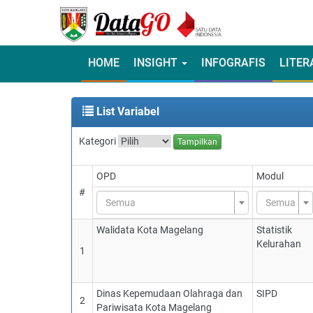
HOME
INSIGHT
INFOGRAFIS
LITER
List Variabel
Kategori
Tampilkan
OPD
Modul
#
Semua
Semua
Walidata Kota Magelang
Statistik
Kelurahan
1
Dinas Kepemudaan Olahraga dan
SIPD
2
Pariwisata Kota Magelang