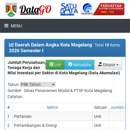
MENU
Daerah Dalam Angka Kota Magelang
Total
10
items.
2026 Semester I
Jumlah Perusahaan,
List
Metadata
Ekspor
Tenaga Kerja dan
Nilai Investasi per Sektor di Kota Magelang (Data Akumulasi)
Tahun
Sumber : Dinas Penanaman Modal & PTSP Kota Magelang
Catatan :
#
Sektor
Satuan
Jumlah Pe
1
Pertanian
Unit
2
Pertambangan & Energi
Unit