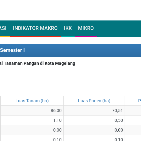
ASI
INDIKATOR MAKRO
IKK
MIKRO
Semester I
ksi Tanaman Pangan di Kota Magelang
Luas Tanam (ha)
Luas Panen (ha)
P
86,00
70,51
1,10
0,50
0,00
0,00
0,10
0,10