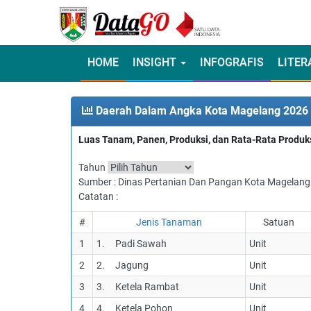
HOME
INSIGHT
INFOGRAFIS
LITER
Daerah Dalam Angka Kota Magelang 2026 
Luas Tanam, Panen, Produksi, dan Rata-Rata Produ
Tahun
Sumber : Dinas Pertanian Dan Pangan Kota Magelang
Catatan :
#
Jenis Tanaman
Satuan
1
1. Padi Sawah
Unit
2
2. Jagung
Unit
3
3. Ketela Rambat
Unit
4
4. Ketela Pohon
Unit