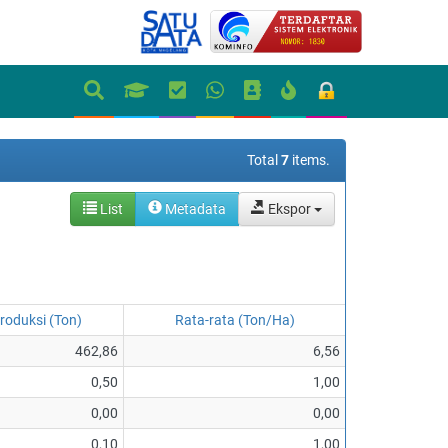
Total
7
items.
List
Metadata
Ekspor
roduksi (Ton)
Rata-rata (Ton/Ha)
462,86
6,56
0,50
1,00
0,00
0,00
0,10
1,00