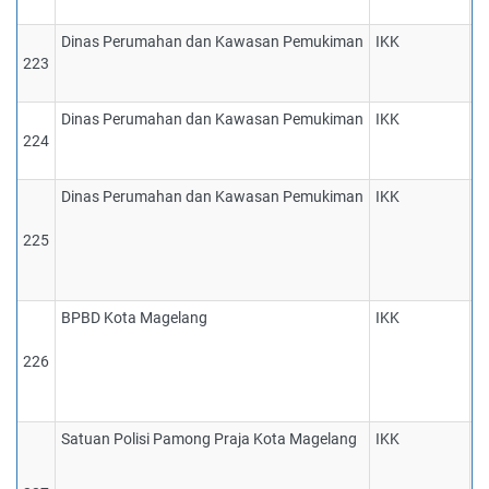
P
Dinas Perumahan dan Kawasan Pemukiman
IKK
1
223
p
te
Dinas Perumahan dan Kawasan Pemukiman
IKK
1
224
p
te
Dinas Perumahan dan Kawasan Pemukiman
IKK
1
p
225
m
p
p
BPBD Kota Magelang
IKK
1
d
226
k
t
m
Satuan Polisi Pamong Praja Kota Magelang
IKK
1
p
p