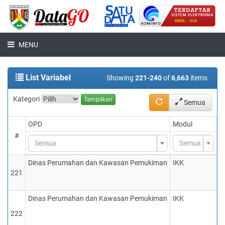
MENU
List Variabel
Showing
221-240
of
6,663
items.
Kategori
Tampilkan
Semua
OPD
Modul
V
#
Semua
Semua
Dinas Perumahan dan Kawasan Pemukiman
IKK
1
221
p
te
Dinas Perumahan dan Kawasan Pemukiman
IKK
1
r
222
te