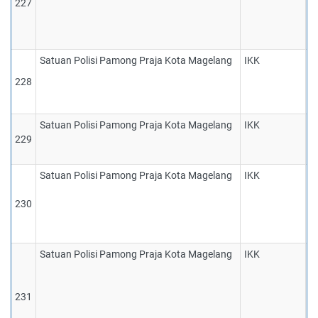
227
t
K
d
Satuan Polisi Pamong Praja Kota Magelang
IKK
1
S
228
te
d
Satuan Polisi Pamong Praja Kota Magelang
IKK
1
229
P
y
Satuan Polisi Pamong Praja Kota Magelang
IKK
1
P
230
y
k
P
Satuan Polisi Pamong Praja Kota Magelang
IKK
1
S
p
231
d
p