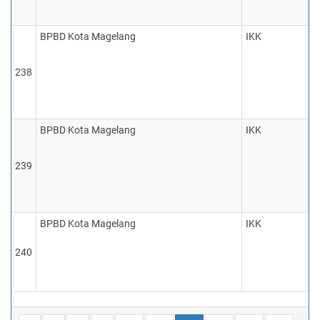
k
t
BPBD Kota Magelang
IKK
1
p
d
238
s
d
BPBD Kota Magelang
IKK
1
p
d
239
s
d
BPBD Kota Magelang
IKK
1
j
240
w
i