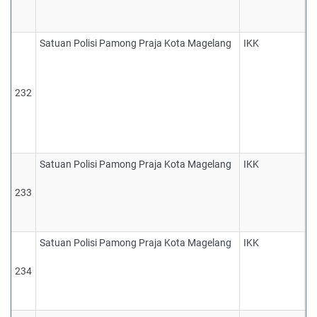
g
t
Satuan Polisi Pamong Praja Kota Magelang
IKK
1
p
K
d
232
M
d
S
P
Satuan Polisi Pamong Praja Kota Magelang
IKK
1
n
233
m
l
r
Satuan Polisi Pamong Praja Kota Magelang
IKK
1
p
234
d
k
d