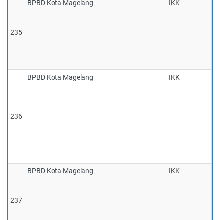
BPBD Kota Magelang
IKK
1
p
d
235
s
d
s
BPBD Kota Magelang
IKK
1
j
k
b
236
y
i
b
a
BPBD Kota Magelang
IKK
1
w
m
237
l
p