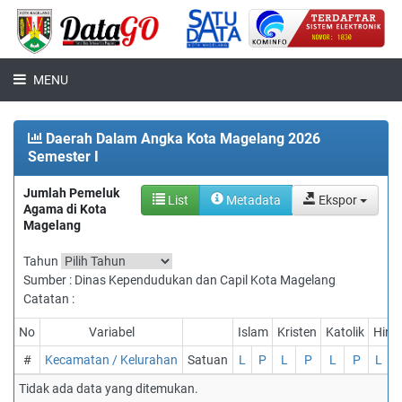
MENU
Daerah Dalam Angka Kota Magelang 2026
Semester I
Jumlah Pemeluk
List
Metadata
Ekspor
Agama di Kota
Magelang
Tahun
Sumber : Dinas Kependudukan dan Capil Kota Magelang
Catatan :
No
Variabel
Islam
Kristen
Katolik
Hind
#
Kecamatan / Kelurahan
Satuan
L
P
L
P
L
P
L
Tidak ada data yang ditemukan.