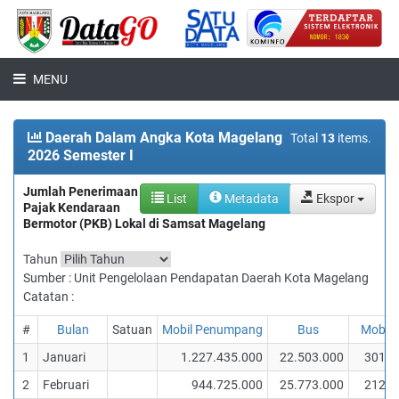
MENU
Daerah Dalam Angka Kota Magelang
Total
13
items.
2026 Semester I
Jumlah Penerimaan
List
Metadata
Ekspor
Pajak Kendaraan
Bermotor (PKB) Lokal di Samsat Magelang
Tahun
Sumber : Unit Pengelolaan Pendapatan Daerah Kota Magelang
Catatan :
#
Bulan
Satuan
Mobil Penumpang
Bus
Mobil 
1
Januari
1.227.435.000
22.503.000
301.7
2
Februari
944.725.000
25.773.000
212.5