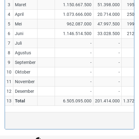
3
Maret
1.150.667.500
51.398.000
195.8
4
April
1.073.666.000
20.714.000
250.0
5
Mei
962.087.000
47.997.500
199.8
6
Juni
1.146.514.500
33.028.500
212.8
7
Juli
-
-
8
Agustus
-
-
9
September
-
-
10
Oktober
-
-
11
November
-
-
12
Desember
-
-
13
Total
6.505.095.000
201.414.000
1.372.9