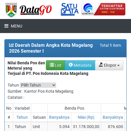
MENU
Daerah Dalam Angka Kota Magelang
Total
1
item.
2026 Semester I
Nilai Benda Pos dan
List
Metadata
Ekspor
Meterai yang
Terjual di PT. Pos Indonesia Kota Magelang
Tahun
Sumber : Kantor Pos Kota Magelang
Catatan :
No
Variabel
Benda Pos
Met
#
Tahun
Satuan
Banyaknya
Nilai (Rp)
Banyaknya
1
Tahun
Unit
5.094
31.178.000,00
876.600
8.