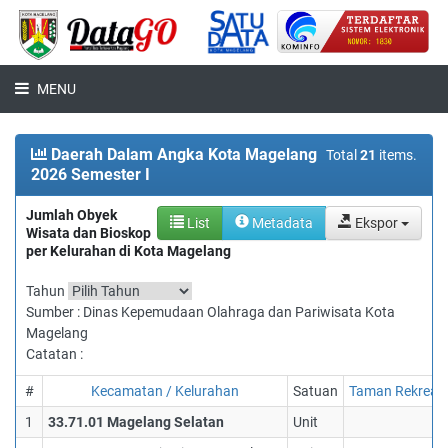
MENU
Daerah Dalam Angka Kota Magelang
Total
21
items.
2026 Semester I
Jumlah Obyek
List
Metadata
Ekspor
Wisata dan Bioskop
per Kelurahan di Kota Magelang
Tahun
Sumber : Dinas Kepemudaan Olahraga dan Pariwisata Kota
Magelang
Catatan :
#
Kecamatan / Kelurahan
Satuan
Taman Rekreasi
1
33.71.01 Magelang Selatan
Unit
0