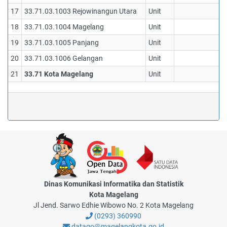
17
33.71.03.1003 Rejowinangun Utara
Unit
0
18
33.71.03.1004 Magelang
Unit
0
19
33.71.03.1005 Panjang
Unit
0
20
33.71.03.1006 Gelangan
Unit
0
21
33.71 Kota Magelang
Unit
1
Dinas Komunikasi Informatika dan Statistik
Kota Magelang
Jl Jend. Sarwo Edhie Wibowo No. 2 Kota Magelang
(0293) 360990
datago@magelangkota.go.id