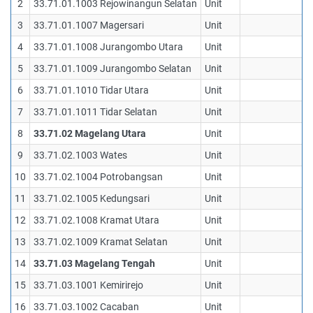
2
33.71.01.1003 Rejowinangun Selatan
Unit
0
3
33.71.01.1007 Magersari
Unit
0
4
33.71.01.1008 Jurangombo Utara
Unit
0
5
33.71.01.1009 Jurangombo Selatan
Unit
0
6
33.71.01.1010 Tidar Utara
Unit
0
7
33.71.01.1011 Tidar Selatan
Unit
0
8
33.71.02 Magelang Utara
Unit
0
9
33.71.02.1003 Wates
Unit
0
10
33.71.02.1004 Potrobangsan
Unit
0
11
33.71.02.1005 Kedungsari
Unit
0
12
33.71.02.1008 Kramat Utara
Unit
0
13
33.71.02.1009 Kramat Selatan
Unit
0
14
33.71.03 Magelang Tengah
Unit
1
15
33.71.03.1001 Kemirirejo
Unit
1
16
33.71.03.1002 Cacaban
Unit
0