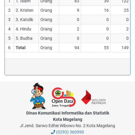
1
1. Islam
Orang
83
39
122
2
2. Kristen
Orang
9
16
25
3
3. Katolik
Orang
0
0
0
4
4. Hindu
Orang
2
0
2
5
5. Budha
Orang
0
0
0
6
Total
Orang
94
55
149
Dinas Komunikasi Informatika dan Statistik
Kota Magelang
Jl Jend. Sarwo Edhie Wibowo No. 2 Kota Magelang
(0293) 360990