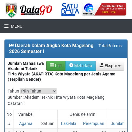
MENU
Daerah Dalam Angka Kota Magelang
Total
6
items.
2026 Semester I
Jumlah Mahasiswa
List
Metadata
Ekspor
Akademi Teknik
Tirta Wiyata (AKATIRTA) Kota Magelang per Jenis Agama
(Terpilah Gender)
Tahun
Sumber : Akademi Teknik Tirta Wiyata Kota Magelang
Catatan :
No
Variabel
Jenis Kelamin
#
Agama
Satuan
Laki-laki
Perempuan
Jumlah