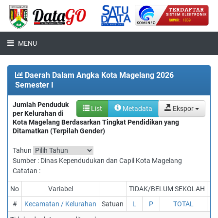
MENU
Daerah Dalam Angka Kota Magelang 2026
Semester I
Jumlah Penduduk
List
Metadata
Ekspor
per Kelurahan di
Kota Magelang Berdasarkan Tingkat Pendidikan yang
Ditamatkan (Terpilah Gender)
Tahun
Sumber : Dinas Kependudukan dan Capil Kota Magelang
Catatan :
No
Variabel
TIDAK/BELUM SEKOLAH
BE
#
Kecamatan / Kelurahan
Satuan
L
P
TOTAL