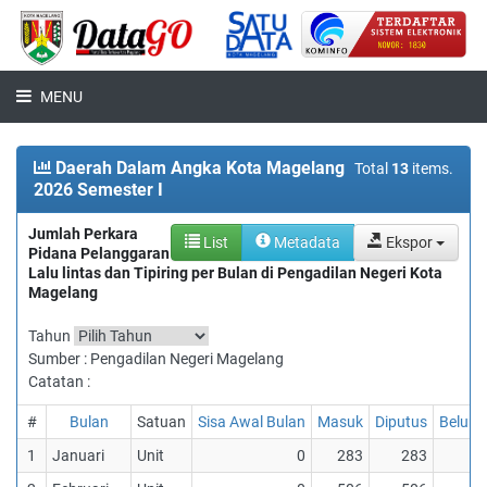
MENU
Daerah Dalam Angka Kota Magelang
Total
13
items.
2026 Semester I
Jumlah Perkara
List
Metadata
Ekspor
Pidana Pelanggaran
Lalu lintas dan Tipiring per Bulan di Pengadilan Negeri Kota
Magelang
Tahun
Sumber : Pengadilan Negeri Magelang
Catatan :
#
Bulan
Satuan
Sisa Awal Bulan
Masuk
Diputus
Belum 
1
Januari
Unit
0
283
283