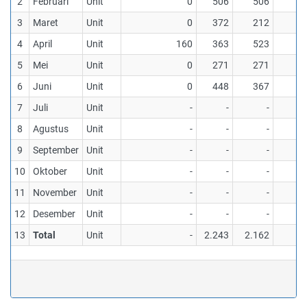
2
Februari
Unit
0
506
506
3
Maret
Unit
0
372
212
4
April
Unit
160
363
523
5
Mei
Unit
0
271
271
6
Juni
Unit
0
448
367
7
Juli
Unit
-
-
-
8
Agustus
Unit
-
-
-
9
September
Unit
-
-
-
10
Oktober
Unit
-
-
-
11
November
Unit
-
-
-
12
Desember
Unit
-
-
-
13
Total
Unit
-
2.243
2.162